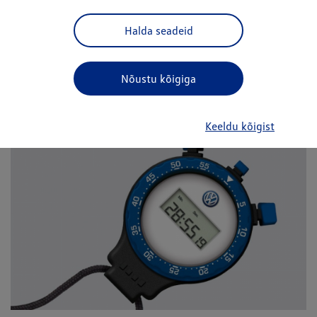
näitude alusel (iga 15000 km või kord aastas);
Halda seadeid
"LongLife" teenindus
- „LongLife” mobiilteeninduse
abil Volkswagen kasutab tehnoloogiat, mille kohaselt
Te peate teostama ainult ühe teenindushoolduse siis
Nõustu kõigiga
kui see on vajalik Teie autol.
Keeldu kõigist