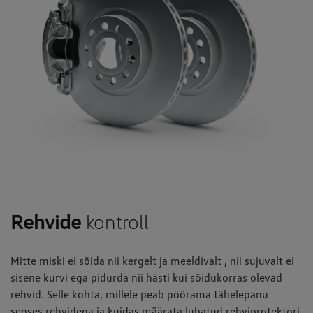
Rehvide
kontroll
Mitte miski ei sõida nii kergelt ja meeldivalt , nii sujuvalt ei
sisene kurvi ega pidurda nii hästi kui sõidukorras olevad
rehvid. Selle kohta, millele peab pöörama tähelepanu
seoses rehvidega ja kuidas määrata lubatud rehviprotektori