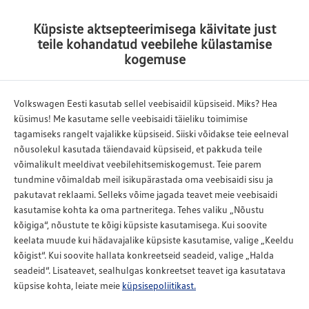
Küpsiste aktsepteerimisega käivitate just
Tagasi
teile kohandatud veebilehe külastamise
kogemuse
Teeninduse
intervallid
Volkswagen Eesti kasutab sellel veebisaidil küpsiseid. Miks? Hea
küsimus! Me kasutame selle veebisaidi täieliku toimimise
tagamiseks rangelt vajalikke küpsiseid. Siiski võidakse teie eelneval
Et Te igaks teenindushoolduseks jõuaksite õigeaegselt ja
nõusolekul kasutada täiendavaid küpsiseid, et pakkuda teile
ükski neist meelest ei läheks, me aitame seda meeles
võimalikult meeldivat veebilehitsemiskogemust. Teie parem
pidada – kleebisega ukse serval või teeninduse intervalli
tundmine võimaldab meil isikupärastada oma veebisaidi sisu ja
näiduga spidomeetril.
pakutavat reklaami. Selleks võime jagada teavet meie veebisaidi
kasutamise kohta ka oma partneritega. Tehes valiku „Nõustu
Hooldusteenindus
- iga 30000 km või iga 2 aasta
kõigiga“, nõustute te kõigi küpsiste kasutamisega. Kui soovite
möödumisel
keelata muude kui hädavajalike küpsiste kasutamise, valige „Keeldu
Pidurivedeliku teenindus
- iga 2 aasta tagant (meie
kõigist“. Kui soovite hallata konkreetseid seadeid, valige „Halda
seadeid“. Lisateavet, sealhulgas konkreetset teavet iga kasutatava
soovitame kasutada Volkswagen originaal
küpsise kohta, leiate meie
küpsisepoliitikast.
pidurivedeliku);
Õlivahetus teenindus
- ellastse teenindusintervalli