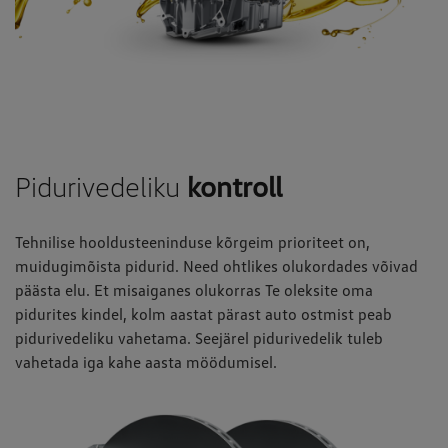
Pidurivedeliku
kontroll
Tehnilise hooldusteeninduse kõrgeim prioriteet on,
muidugimõista pidurid. Need ohtlikes olukordades võivad
päästa elu. Et misaiganes olukorras Te oleksite oma
pidurites kindel, kolm aastat pärast auto ostmist peab
pidurivedeliku vahetama. Seejärel pidurivedelik tuleb
vahetada iga kahe aasta möödumisel.