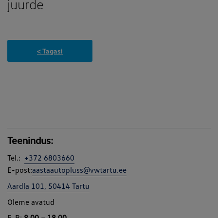
juurde
< Tagasi
Teenindus:
Tel.:
+372 6803660
E-post:
aastaautopluss@vwtartu.ee
Aardla 101, 50414 Tartu
Oleme avatud
E-R:
8.00 – 18.00