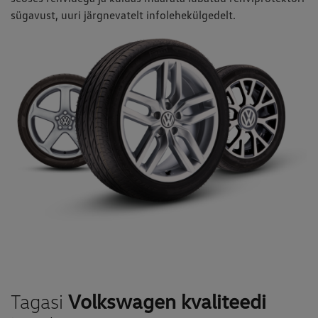
sügavust, uuri järgnevatelt infolehekülgedelt.
Tagasi
Volkswagen kvaliteedi