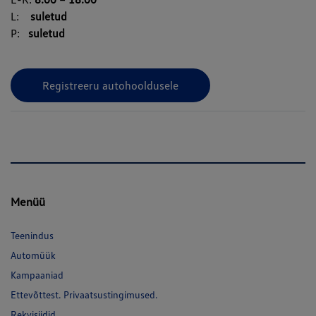
L:
suletud
P:
suletud
Registreeru autohooldusele
Menüü
Teenindus
Automüük
Kampaaniad
Ettevõttest. Privaatsustingimused.
Rekvisiidid