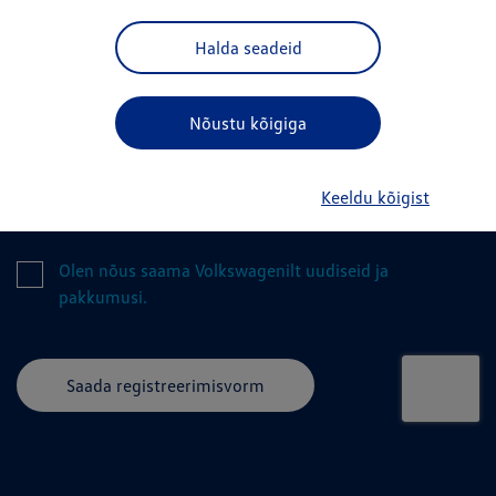
Kommentaar*
Halda seadeid
Nõustu kõigiga
Olen nõus, et selle päringu täitmisega luban endaga
ühendust võtta, ning nõustun selle lehekülje
Keeldu kõigist
kasutustingimuste ja andmekaitsepõhimõtetega.
Olen nõus saama Volkswagenilt uudiseid ja
pakkumusi.
Saada registreerimisvorm