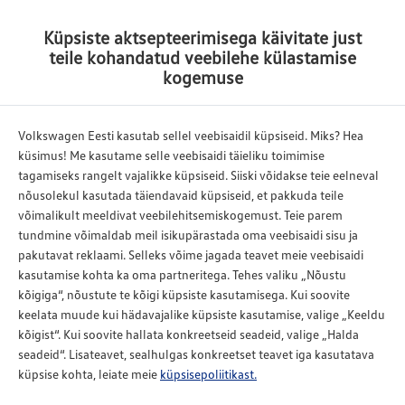
Küpsiste aktsepteerimisega käivitate just
Tagasi
teile kohandatud veebilehe külastamise
Võta meiega ühendust
kogemuse
Palun täitke vorm, märkides selles oma kontaktandmed,
sõiduki mudeli ja eelistatud proovisõidu aja.
Volkswagen Eesti kasutab sellel veebisaidil küpsiseid. Miks? Hea
küsimus! Me kasutame selle veebisaidi täieliku toimimise
tagamiseks rangelt vajalikke küpsiseid. Siiski võidakse teie eelneval
nõusolekul kasutada täiendavaid küpsiseid, et pakkuda teile
Eesnimi, Perekonnanimi*
võimalikult meeldivat veebilehitsemiskogemust. Teie parem
tundmine võimaldab meil isikupärastada oma veebisaidi sisu ja
pakutavat reklaami. Selleks võime jagada teavet meie veebisaidi
kasutamise kohta ka oma partneritega. Tehes valiku „Nõustu
Telefon*
E-post*
kõigiga“, nõustute te kõigi küpsiste kasutamisega. Kui soovite
keelata muude kui hädavajalike küpsiste kasutamise, valige „Keeldu
kõigist“. Kui soovite hallata konkreetseid seadeid, valige „Halda
Mudel*
seadeid“. Lisateavet, sealhulgas konkreetset teavet iga kasutatava
küpsise kohta, leiate meie
küpsisepoliitikast.