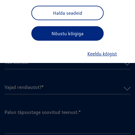
VIN-kood
Halda seadeid
Nõustu kõigiga
Läbisõit (km)*
Keeldu kõigist
Vali teenus!*
Vajad rendiautot?*
Palun täpsustage soovitud teenust.*