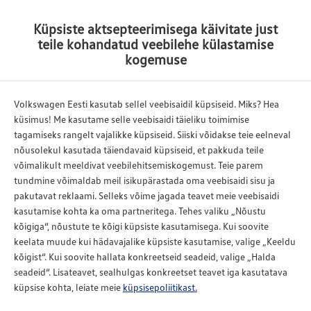
Küpsiste aktsepteerimisega käivitate just
Tagasi
teile kohandatud veebilehe külastamise
Võta meiega ühendust
kogemuse
Palun täitke vorm, märkides selles oma kontaktandmed,
teenuse ja eelistatud aja.
Volkswagen Eesti kasutab sellel veebisaidil küpsiseid. Miks? Hea
küsimus! Me kasutame selle veebisaidi täieliku toimimise
tagamiseks rangelt vajalikke küpsiseid. Siiski võidakse teie eelneval
nõusolekul kasutada täiendavaid küpsiseid, et pakkuda teile
Eesnimi, Perekonnanimi*
Telefon*
võimalikult meeldivat veebilehitsemiskogemust. Teie parem
tundmine võimaldab meil isikupärastada oma veebisaidi sisu ja
pakutavat reklaami. Selleks võime jagada teavet meie veebisaidi
kasutamise kohta ka oma partneritega. Tehes valiku „Nõustu
E-post*
kõigiga“, nõustute te kõigi küpsiste kasutamisega. Kui soovite
keelata muude kui hädavajalike küpsiste kasutamise, valige „Keeldu
kõigist“. Kui soovite hallata konkreetseid seadeid, valige „Halda
Sõiduki registreerimismärk*
seadeid“. Lisateavet, sealhulgas konkreetset teavet iga kasutatava
küpsise kohta, leiate meie
küpsisepoliitikast.